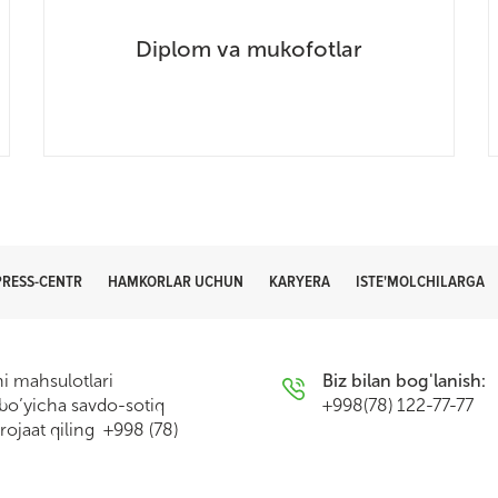
Diplom va mukofotlar
PRESS-CENTR
HAMKORLAR UCHUN
KARYERA
ISTE'MOLCHILARGA
i mahsulotlari
Biz bilan bog'lanish:
 bo’yicha savdo-sotiq
+998(78) 122-77-77
ojaat qiling +998 (78)