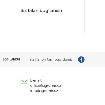
Biz bilan bog’lanish
BOG’LANISH
Biz ijtimoiy tarmoqlardamiz:
E-mail:
office@agromir.uz
info@agromir.uz