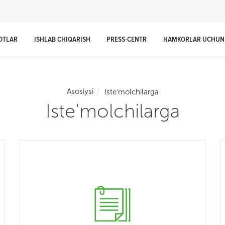
OTLAR
ISHLAB CHIQARISH
PRESS-CENTR
HAMKORLAR UCHUN
Asosiysi
Iste'molchilarga
Iste'molchilarga