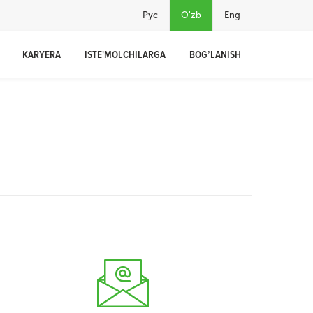
Рус
O'zb
Eng
KARYERA
ISTE'MOLCHILARGA
BOG’LANISH